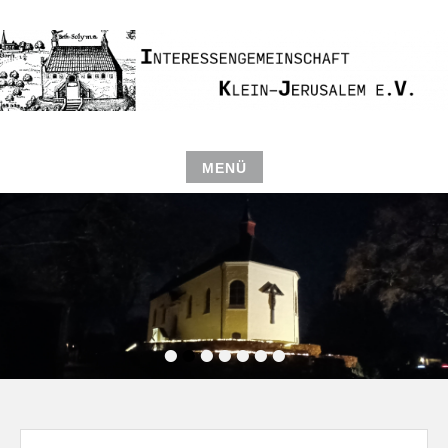
Zum
Inhalt
springen
INTERESSENGEMEINSCHAFT
KAPELLE KLEIN-JERUSALEM
MENÜ
Zum
E.V.
Inhalt
springen
•
•
•
•
•
•
•